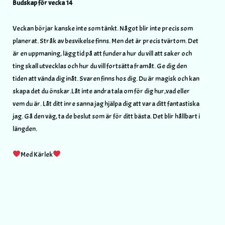
Budskap för vecka 14
Veckan börjar kanske inte som tänkt. Något blir inte precis som
planerat. Stråk av besvikelse finns. Men det är precis tvärtom. Det
är en uppmaning, lägg tid på att fundera hur du vill att saker och
ting skall utvecklas och hur du vill fortsätta framåt. Ge dig den
tiden att vända dig inåt. Svaren finns hos dig. Du är magisk och kan
skapa det du önskar.Låt inte andra tala om för dig hur,vad eller
vem du är. Låt ditt inre sanna jag hjälpa dig att vara ditt fantastiska
jag. Gå den väg, ta de beslut som är för ditt bästa. Det blir hållbart i
längden.
Med Kärlek