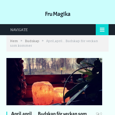
Fru MagIka
NAVIGATE
»
»
Hem
Budskap
April,april… Budskap för veckan
som kommer
April,april… Budskap för veckan som
0