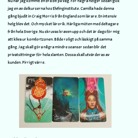
Nu har jag kommit en bra bit på väg. För några helger sedan gick
jag en av delkurserna hos Elvfinginstitute. Camilla hade denna
gång bjudit in Craig Morris från England som lärare. En intensiv
helg blev det. Och mycket lärorik. Härliga möten med deltagare
från hela Sverige. Nu skruvas kraven upp och det är dags för mig
att kliva ur komfortzonen. Både roligt och läskigt på samma
gång. Jag skall göra några mindre seanser sedan blir det
privatsittningar för hela slanten. Dessa skall utvärderas av
kunden. Pirrigt värre.