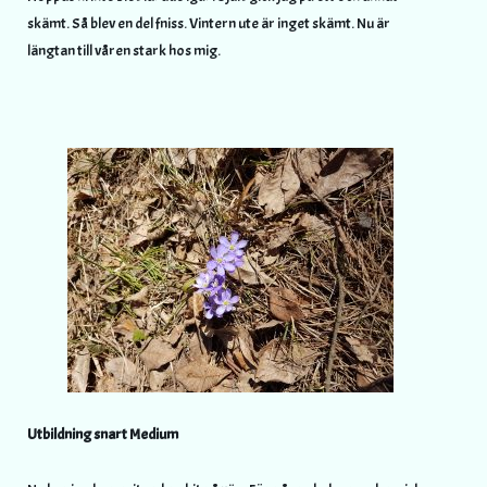
skämt. Så blev en del fniss. Vintern ute är inget skämt. Nu är
längtan till våren stark hos mig.
Utbildning snart Medium