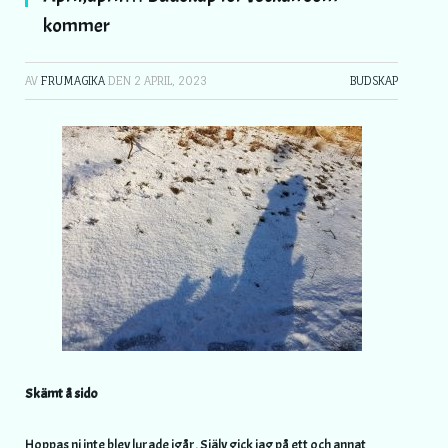
kommer
AV
FRUMAGIKA
DEN
2 APRIL, 2023
BUDSKAP
Skämt å sido
Hoppas ni inte blev lurade igår. Själv gick jag på ett och annat